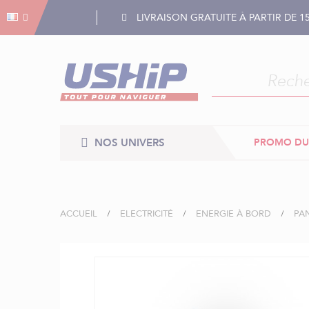
Gestion des cookies
Gestion des cookies
LIVRAISON GRATUITE À PARTIR DE 1
NOS UNIVERS
PROMO DU
ACCUEIL
ELECTRICITÉ
ENERGIE À BORD
PA
Skip
to
the
end