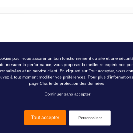
 INTÉGRÉE 120 W
éal pour recharger un parc batterie à bord du bateau. Grâce à ses ferm
cookies pour vous assurer un bon fonctionnement du site et une sécurité
30 % facilite leur mise en place. Offrant un réel gain de place à bord d
 de mesurer la performance, vous proposer la meilleure expérience pos
nalisées et un service client. En cliquant sur Tout accepter, vous conse
Seatronic
uvez à tout moment modifier vos préférences. Pour plus d'informations, 
s suffira de coudre la seconde partie de la fermeture sur le support choisi.
page
Charte de protection des données
ower de dernière génération Maxeon pour un rendement de 24 %. Avec 
Continuer sans accepter
eurs de type MC4 pour faciliter l'installation.
Tout accepter
Personnaliser