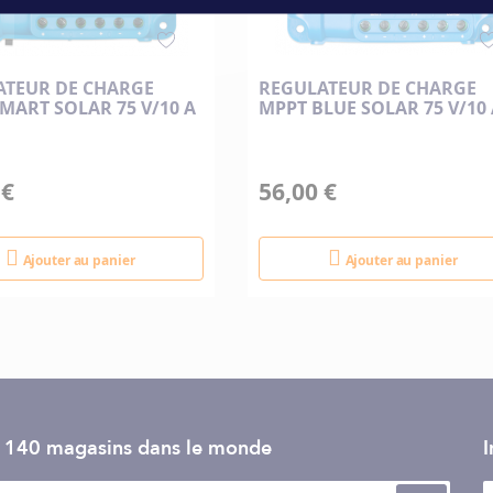
 (rendement 24%)
ATEUR DE CHARGE
REGULATEUR DE CHARGE
MART SOLAR 75 V/10 A
MPPT BLUE SOLAR 75 V/10
ALLATION
cteurs MC4
 €
56,00 €
m
Ajouter au panier
Ajouter au panier
e 140 magasins dans le monde
I