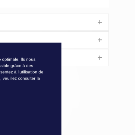
+
+
etures YKK intégrées, le panneau est destiné à être
+
 optimale. Ils nous
u bateau, cette fixation assure également une
sible grâce à des
ntez à l'utilisation de
veuillez consulter la
son revêtement ETFE, le panneau allie qualité de