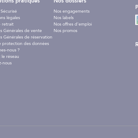
tions pratiques
Nos dossiers
P
 Sécurisé
Nos engagements
ons légales
Nos labels
 retrait
Nos offres d'emploi
ns Générales de vente
Nos promos
s Générales de réservation
R
e protection des données
es-nous ?
 le réseau
z-nous