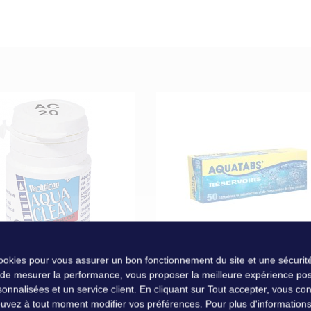
Fabriqué en PVC résistant, soudure intérieure renforçant la soudure p
Nuova Rade
EMENT EAU AQUA CLEAN
DÉSINFECTANT
cookies pour vous assurer un bon fonctionnement du site et une sécurité
AC 20
CONSERVATEUR EAU
 de mesurer la performance, vous proposer la meilleure expérience pos
AQUATABS 1 COMPRIMÉ P
nalisées et un service client. En cliquant sur Tout accepter, vous conse
10 L BOÎTE DE 120
uvez à tout moment modifier vos préférences. Pour plus d'informations, 