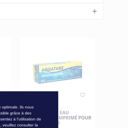
+
ériphérique, œillets de maintien, une entrée
DÉSINFECTANT
TRAITEM
 optimale. Ils nous
CONSERVATEUR EAU
100 ML P
sible grâce à des
OUR
AQUATABS 1 COMPRIMÉ POUR
ntez à l'utilisation de
10 L BOÎTE DE 50
veuillez consulter la