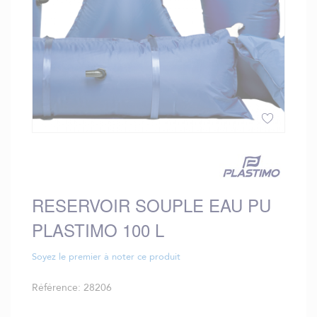
Skip
to
the
beginning
RESERVOIR SOUPLE EAU PU
of
the
PLASTIMO 100 L
images
gallery
Soyez le premier à noter ce produit
Référence
28206