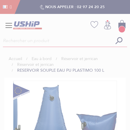
Gestion des cookies
Gestion des cookies
NOUS APPELER :
02 97 24 20 25
Accueil
Eau à bord
Réservoir et jerrican
Réservoir et jerrican
RESERVOIR SOUPLE EAU PU PLASTIMO 100 L
Skip
to
the
end
of
the
images
gallery