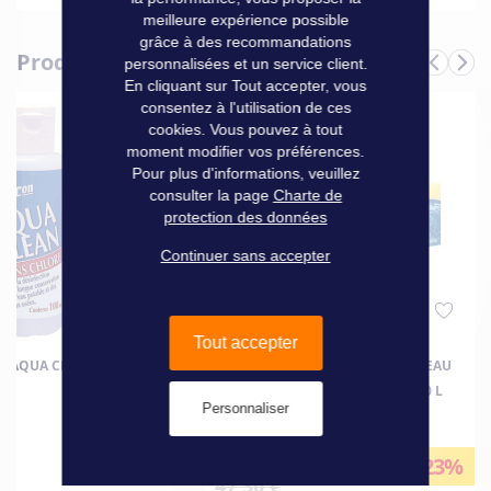
aux déchirures. Une entrée Ø 38 mm, une sortie Ø 12 mm.
Caractéristiques
meilleure expérience possible
Rectangulaire 100 l, dim. L. 1100 x l. 750 mm.
grâce à des recommandations
Produits complémentaires
Informations
personnalisées et un service client.
Marque
Plastimo
techniques
En cliquant sur Tout accepter, vous
consentez à l'utilisation de ces
cookies. Vous pouvez à tout
moment modifier vos préférences.
Pour plus d'informations, veuillez
consulter la page
Charte de
protection des données
Continuer sans accepter
Tout accepter
U AQUA CLEAN 100 ML
DÉSINFECTANT CONSERVATEUR EAU
AQUATABS 1 COMPRIMÉ POUR 10 L
Personnaliser
BOÎTE DE 120
36,50 €
-23%
47,30 €