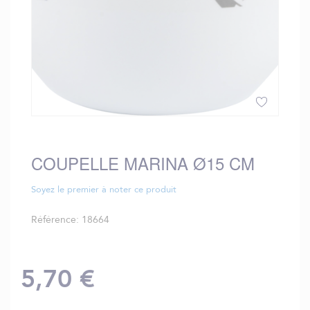
Skip
to
the
COUPELLE MARINA Ø15 CM
beginning
of
Soyez le premier à noter ce produit
the
images
Référence
18664
gallery
5,70 €