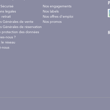
P
 Sécurisé
Nos engagements
arques
ons légales
Nos labels
 retrait
Nos offres d'emploi
tion de + ou- 40°C
ns Générales de vente
Nos promos
nt
s Générales de réservation
R
e protection des données
es-nous ?
 le réseau
uds. Un entretien régulier est conseillé pour conserver l’esthétisme d
z-nous
 utiliser de produits abrasifs.