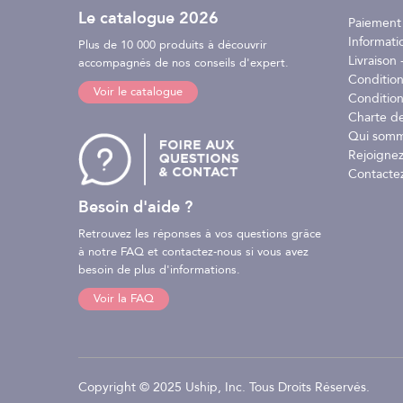
Le catalogue 2026
- Son apport de confort à bord
Paiement
- Sa conception standard afin de couvrir plusieurs m
Informati
Plus de 10 000 produits à découvrir
- Sa facilité de montage et de démontage
Livraison -
accompagnés de nos conseils d'expert.
- Son adaptation aux plats-bords grâce à une orienta
Conditio
Voir le catalogue
- Ses pièces d’articulations adaptées à l’environneme
Condition
- Son coloris gris
Charte d
- Sa fabrication française
Qui somm
Rejoignez
Replier le Bi-Summertop en navigation à plus de 20 nœ
Contacte
un sac de rangement NV fourni avec le produit. Ne pas
Besoin d'aide ?
Caractéristiques :
Retrouvez les réponses à vos questions grâce
à notre FAQ et contactez-nous si vous avez
- 3 arceaux en Aluminium anodisé Ø 28 mm
besoin de plus d'informations.
- Toile acrylique enduite Sunbrella Source : 356g/m²
Voir la FAQ
- Coloris : Fog smoke
- Dim. : L. 2,50 x H. 1.5 m
- Hauteur sous-produit : 1.9 m
- Hauteur du produit : 1.5 m
- Largeur : de 2m10 à 2m30
Copyright © 2025 Uship, Inc. Tous Droits Réservés.
- Taille L