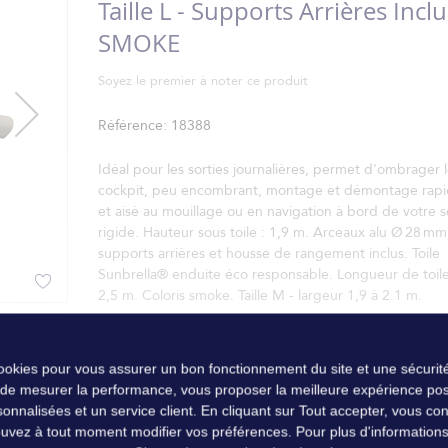
Taille L - Supports Arrières Inclu
SMOKE
Soyez le premier à noter ce produit
Référence
18388
Idéal pour les sorties journalières, permet d'ombrager 
cockpit, peu encombrant, montage et démontage rap
et aisé au mouillage ou en navigation à bord de votre 
rigide. Hauteur sous toile : 1,9 m. Arceaux alu Ø 28 mm
supports arrières et housse de rangement inclus. Toile
Sunbrella® enduite éco responsable. Longueur de toile
2,5 m. Coloris smoke. Taille M - largeur 1,9 à 2.1 m.
cookies pour vous assurer un bon fonctionnement du site et une sécurité
 de mesurer la performance, vous proposer la meilleure expérience pos
nalisées et un service client. En cliquant sur Tout accepter, vous conse
uvez à tout moment modifier vos préférences. Pour plus d'informations, 