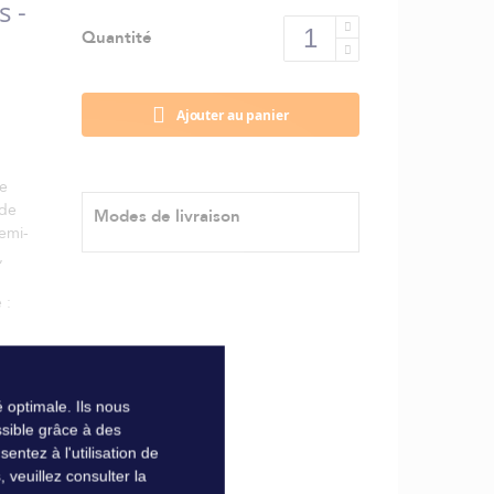
s -
Quantité
Ajouter au panier
le
ide
Modes de livraison
semi-
,
 :
 optimale. Ils nous
sible grâce à des
ntez à l'utilisation de
veuillez consulter la