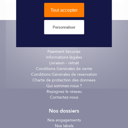
Support en bambou pour smartphone.
Tout accepter
Accessoire de rangement
inoxydable
,
imperméable
,
imputrescible
, le bambou présente une excellente
résistance
aux moisissures et insectes.
Personnaliser
En cas d'utilisation en extérieur, le bambou peut devenir
gris.
Informations pratiques
Caractéristiques :
Paiement Sécurisé
Informations légales
- Dimensions : 130 x 75 x 21 mm
Livraison - retrait
Conditions Générales de vente
Conditions Générales de réservation
Charte de protection des données
Qui sommes-nous ?
Rejoignez le réseau
Contactez-nous
Nos dossiers
Nos engagements
Nos labels