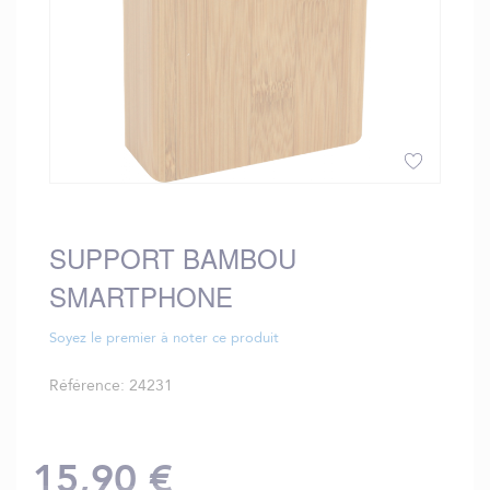
Skip
to
the
SUPPORT BAMBOU
beginning
SMARTPHONE
of
the
images
Soyez le premier à noter ce produit
gallery
Référence
24231
15,90 €