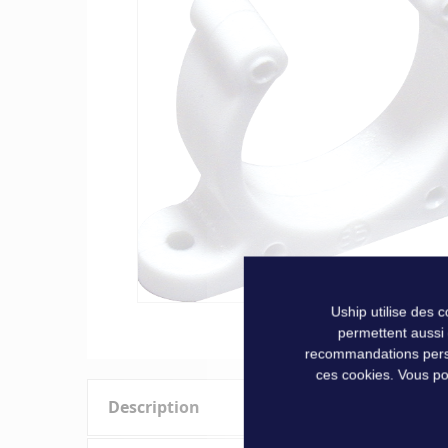
of
the
images
gallery
Uship utilise des 
Skip
permettent aussi
to
recommandations person
the
ces cookies. Vous po
beginning
Description
of
the