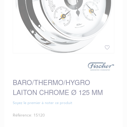
Skip
to
the
beginning
BARO/THERMO/HYGRO
of
the
LAITON CHROME Ø 125 MM
images
gallery
Soyez le premier à noter ce produit
Référence
15120