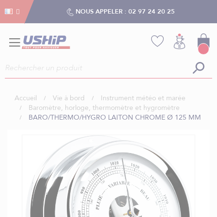
Gestion des cookies
Gestion des cookies
NOUS APPELER :
02 97 24 20 25
Accueil
Vie à bord
Instrument météo et marée
Baromètre, horloge, thermomètre et hygromètre
BARO/THERMO/HYGRO LAITON CHROME Ø 125 MM
Skip
to
the
end
of
the
images
gallery