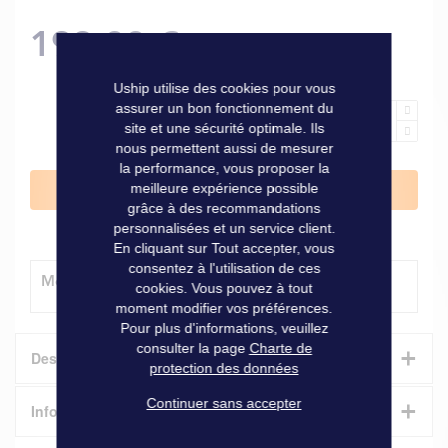
199,00 €
Uship utilise des cookies pour vous
assurer un bon fonctionnement du
site et une sécurité optimale. Ils
nous permettent aussi de mesurer
la performance, vous proposer la
meilleure expérience possible
Ajouter au panier
grâce à des recommandations
personnalisées et un service client.
En cliquant sur Tout accepter, vous
consentez à l'utilisation de ces
Modes de livraison
cookies. Vous pouvez à tout
moment modifier vos préférences.
Pour plus d'informations, veuillez
consulter la page
Charte de
+
Description
protection des données
+
Continuer sans accepter
Baromètre, thermomètre et hygromètre Fischer
Informations techniques