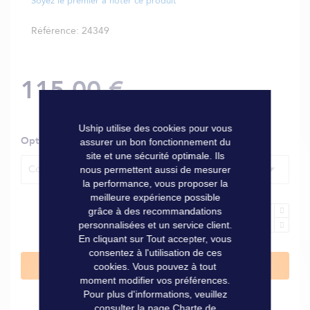
Soyez le premier à noter ce produit
Référence
24349
115,00 €
Uship utilise des cookies pour vous
Options
assurer un bon fonctionnement du
site et une sécurité optimale. Ils
Coloris orange
nous permettent aussi de mesurer
la performance, vous proposer la
meilleure expérience possible
grâce à des recommandations
personnalisées et un service client.
En cliquant sur Tout accepter, vous
consentez à l'utilisation de ces
Ajouter au panier
cookies. Vous pouvez à tout
moment modifier vos préférences.
Pour plus d'informations, veuillez
consulter la page
Charte de