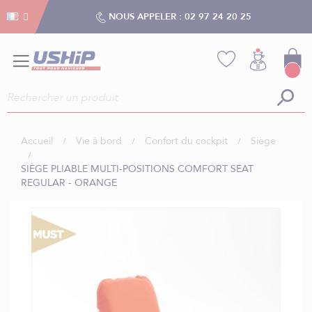
Gestion des cookies
Gestion des cookies
NOUS APPELER :
02 97 24 20 25
Accueil
Vie à bord
Confort du cockpit
Siège
SIÈGE PLIABLE MULTI-POSITIONS COMFORT SEAT
REGULAR - ORANGE
Skip
to
the
end
of
the
images
gallery