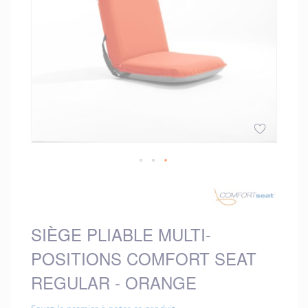
Skip
to
the
beginning
SIÈGE PLIABLE MULTI-
of
the
POSITIONS COMFORT SEAT
images
gallery
REGULAR - ORANGE