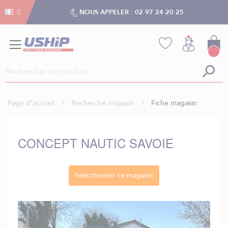
Gestion des cookies
Gestion des cookies
NOUS APPELER :
02 97 24 20 25
Page d’accueil
Recherche magasin
Fiche magasin
CONCEPT NAUTIC SAVOIE
Sélectionner ce magasin