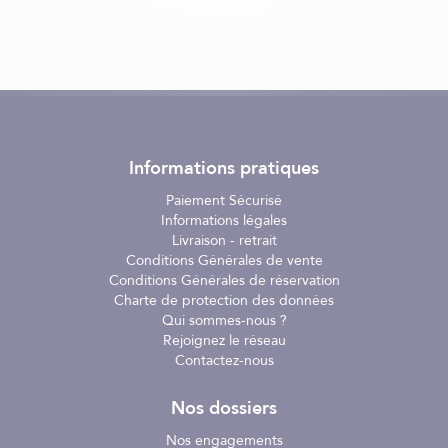
Caractéristiques :
- Dimensions : 185 x 52 x 42 mm
- Poids : 158 g
- Poids avec batterie : 229 g
- Profondeur maximale d’utilisation : 1000 m
- Cumulateur avec allumage automatique au contact de l’eau
Informations pratiques
- Fonctionne avec une pile alcaline LR14
- Ne pas utiliser de piles au lithium
Paiement Sécurisé
- Indicateur LED de niveau de batterie :
Informations légales
- 3 LED vertes = batterie 100%
Livraison - retrait
- 2 LED vertes = batterie 70%
Conditions Générales de vente
- 1 LED verte = batterie 30%
Conditions Générales de réservation
- 1 LED rouge = batterie à changer
Charte de protection des données
Qui sommes-nous ?
Équipez votre bateau avec le BANANA PINGER ROUGE
Rejoignez le réseau
ANTI ORQUES ISIFISH pour bénéficier d’un dispositif
Contactez-nous
acoustique marin simple, compact et adapté aux
environnements nautiques exigeants.
Nos dossiers
Nos engagements