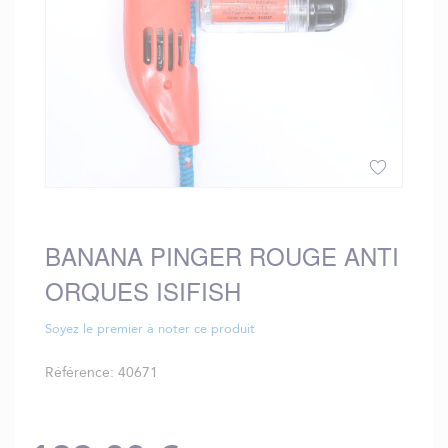
Skip
to
the
BANANA PINGER ROUGE ANTI
beginning
ORQUES ISIFISH
of
the
images
Soyez le premier à noter ce produit
gallery
Référence
40671