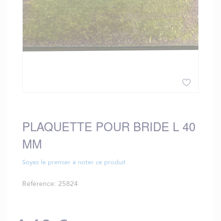
Skip
to
the
PLAQUETTE POUR BRIDE L 40
beginning
MM
of
the
images
Soyez le premier à noter ce produit
gallery
Référence
25824