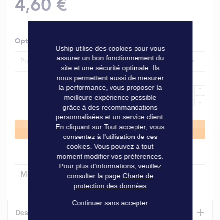
4,60 €
Options
Uship utilise des cookies pour vous
assurer un bon fonctionnement du
Pour bride l. 40 mm
site et une sécurité optimale. Ils
nous permettent aussi de mesurer
la performance, vous proposer la
meilleure expérience possible
grâce à des recommandations
personnalisées et un service client.
En cliquant sur Tout accepter, vous
Ajouter au panier
consentez à l'utilisation de ces
cookies. Vous pouvez à tout
moment modifier vos préférences.
Pour plus d'informations, veuillez
Modes de livraison
consulter la page
Charte de
protection des données
Continuer sans accepter
+
Description