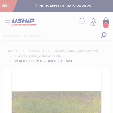
Gestion des cookies
Gestion des cookies
NOUS APPELER :
02 97 24 20 25
Accueil
Remorque
Diabolo, patin, galet et bride
Diabolo, patin, galet et bride
PLAQUETTE POUR BRIDE L 40 MM
Skip
to
the
end
of
the
images
gallery