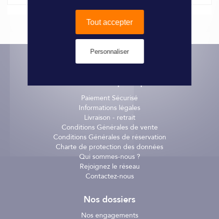
En acier zingué.
Tout accepter
Pour bride l. 40 mm.
Personnaliser
Informations pratiques
Paiement Sécurisé
Informations légales
Livraison - retrait
Conditions Générales de vente
Conditions Générales de réservation
Charte de protection des données
Qui sommes-nous ?
Rejoignez le réseau
Contactez-nous
Nos dossiers
Nos engagements