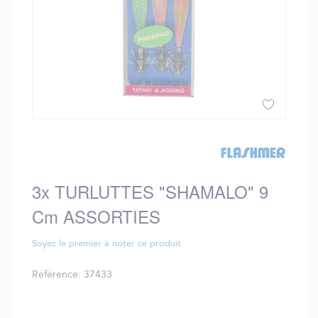
Skip
to
the
beginning
3x TURLUTTES "SHAMALO" 9
of
the
Cm ASSORTIES
images
gallery
Soyez le premier à noter ce produit
Référence
37433