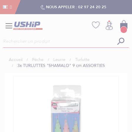
Gestion des cookies
Gestion des cookies
NOUS APPELER :
02 97 24 20 25
Accueil
Pêche
Leurre
Turlutte
3x TURLUTTES "SHAMALO" 9 cm ASSORTIES
Skip
to
the
end
of
the
images
gallery