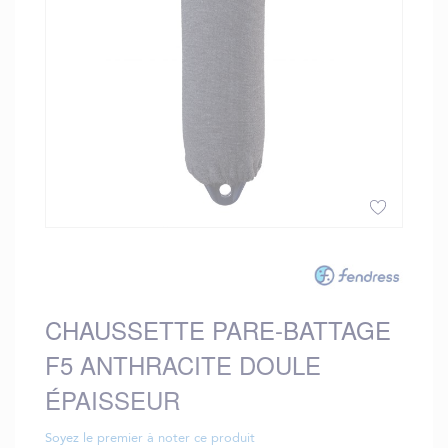
gallery
Skip
to
the
beginning
CHAUSSETTE PARE-BATTAGE
of
the
F5 ANTHRACITE DOULE
images
gallery
ÉPAISSEUR
Soyez le premier à noter ce produit