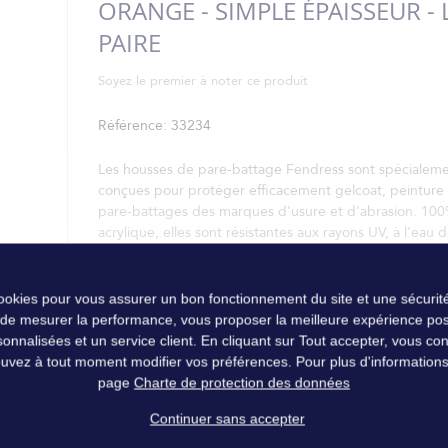
ORANGE - SIMPLE ÉPAISSEUR - 
PAIRE
Soyez le premier à noter ce produit
Référence
33234
Les housses de pare-battage Fendress sont spécialem
conçues pour protéger efficacement gelcoat, peinture 
pare-battages des marques d'usure et d'abrasion. 10
acrylique, elles sont résistantes aux rayons UV, à l'eau 
mer et lavables en machine.
cookies pour vous assurer un bon fonctionnement du site et une sécurité
 de mesurer la performance, vous proposer la meilleure expérience pos
nalisées et un service client. En cliquant sur Tout accepter, vous conse
uvez à tout moment modifier vos préférences. Pour plus d'informations, 
page
Charte de protection des données
Continuer sans accepter
de pare-battage Fendress, conçues pour limiter l’usure liée aux frotte