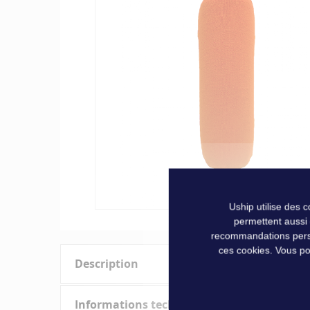
of
the
images
gallery
Uship utilise des 
permettent aussi
Skip
recommandations person
to
ces cookies. Vous po
the
Description
beginning
of
the
Informations techniques
Protégez votre bateau
efficacement avec les housses 