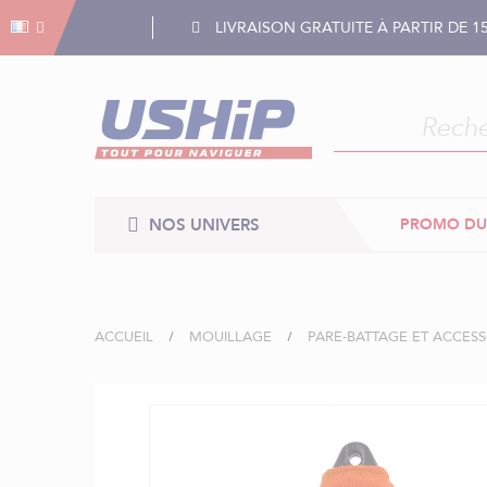
Gestion des cookies
Gestion des cookies
LIVRAISON GRATUITE À PARTIR DE 1
NOS UNIVERS
PROMO DU
ACCUEIL
MOUILLAGE
PARE-BATTAGE ET ACCESS
Skip
to
the
end