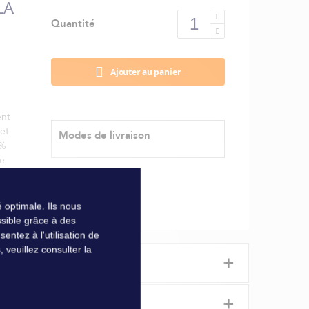
LA
Quantité
Ajouter au panier
ent
et
Modes de livraison
0%
de
 optimale. Ils nous
sible grâce à des
ntez à l'utilisation de
veuillez consulter la
+
+
ments répétés contre les quais et les coques voisines.