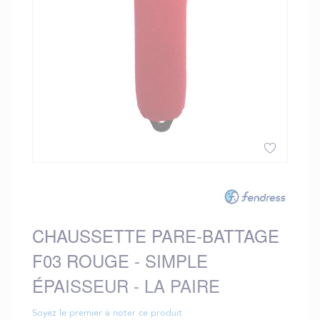
gallery
Skip
to
the
beginning
CHAUSSETTE PARE-BATTAGE
of
the
F03 ROUGE - SIMPLE
images
gallery
ÉPAISSEUR - LA PAIRE
Soyez le premier à noter ce produit