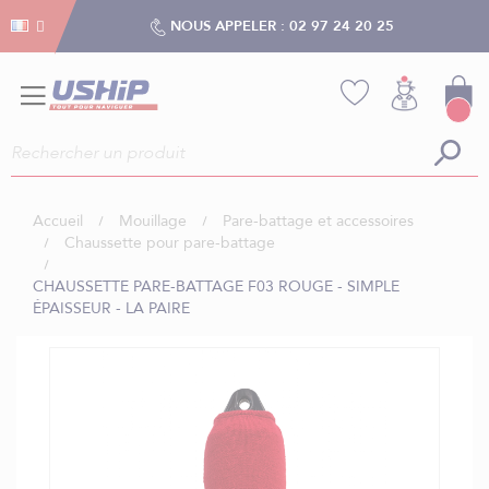
Gestion des cookies
Gestion des cookies
NOUS APPELER :
02 97 24 20 25
Accueil
Mouillage
Pare-battage et accessoires
Chaussette pour pare-battage
CHAUSSETTE PARE-BATTAGE F03 ROUGE - SIMPLE
ÉPAISSEUR - LA PAIRE
Skip
to
the
end
of
the
images