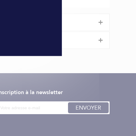
+
+
ements marins, il assure un maintien efficace et
ique. Grâce à sa
résistance à l’eau salée et aux UV
, il
ment les manœuvres. Le
réglage précis de la hauteur
nscription à la newsletter
n du pont ou du quai. Livré par paire, il constitue
ENVOYER