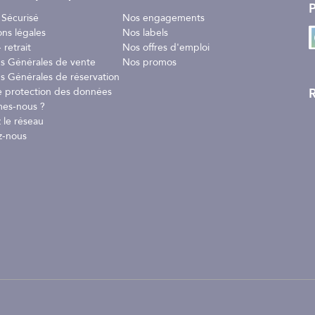
P
ur intégré
 Sécurisé
Nos engagements
ons légales
Nos labels
 retrait
Nos offres d'emploi
ns Générales de vente
Nos promos
s Générales de réservation
R
e protection des données
es-nous ?
 le réseau
z-nous
ASTFENDER et simplifiez la gestion de vos pare-battages à chaque sort