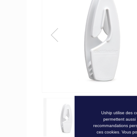
of
the
images
gallery
Uship utilise des 
permettent aussi
recommandations person
ces cookies. Vous po