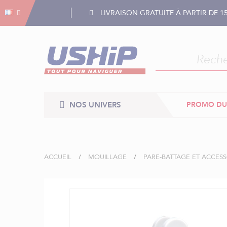
Gestion des cookies
Gestion des cookies
LIVRAISON GRATUITE À PARTIR DE 1
NOS UNIVERS
PROMO DU
ACCUEIL
MOUILLAGE
PARE-BATTAGE ET ACCESS
Skip
to
the
end