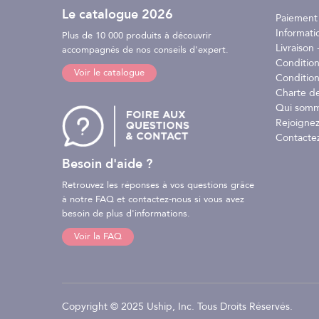
Le catalogue 2026
- Réglage facile de la hauteur grâce au taquet coince
Paiement
- Livré par paire
Informati
Plus de 10 000 produits à découvrir
Livraison -
accompagnés de nos conseils d'expert.
Caractéristiques :
Conditio
Voir le catalogue
Condition
- Modèle : FASTFENDER SAIL
Charte d
- Couleur : Blanc
Qui somm
- Pour filière
Rejoignez
- Pour cordage Ø 6 à 12 mm
Contacte
- Livré par paire
Besoin d'aide ?
Équipez votre bateau avec la fixation pare-battage F
Retrouvez les réponses à vos questions grâce
à notre FAQ et contactez-nous si vous avez
besoin de plus d'informations.
Vidéo de présentation :
Voir la FAQ
Copyright © 2025 Uship, Inc. Tous Droits Réservés.