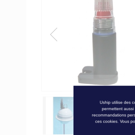
of
the
images
gallery
Uship utilise des 
permettent aussi
recommandations person
ces cookies. Vous po