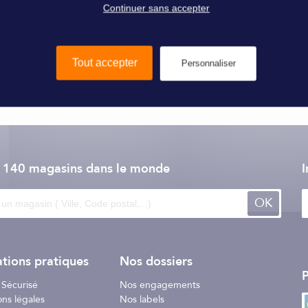
Continuer sans accepter
Tout accepter
Personnaliser
nt
s'allume et s'éteint
automatiquement
grâce à son détecteur d'obsc
1500 m
. Fonctionne avec 2 piles de 1,5 V (AAA)
incluses
.
e 140 magasins dans le monde
I
OK
tions pratiques
Nos dossiers
P
 Sécurisé
Nos engagements
ons légales
Nos labels