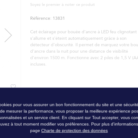
Soyez le premier à noter ce produit
Référence
13831
Cet éclairage pour bouée d'ancre à LED feu clignotant
s'allume et s'éteint automatiquement grâce à son
détecteur d'obscurité. Il permet de marquez votre bo
d'ancre dans la nuit pour une distance de visibilité
d'environ 1500 m. Fonctionne avec 2 piles de 1,5 V (A
incluses.
cookies pour vous assurer un bon fonctionnement du site et une sécurité
 de mesurer la performance, vous proposer la meilleure expérience pos
nalisées et un service client. En cliquant sur Tout accepter, vous conse
uvez à tout moment modifier vos préférences. Pour plus d'informations, 
page
Charte de protection des données