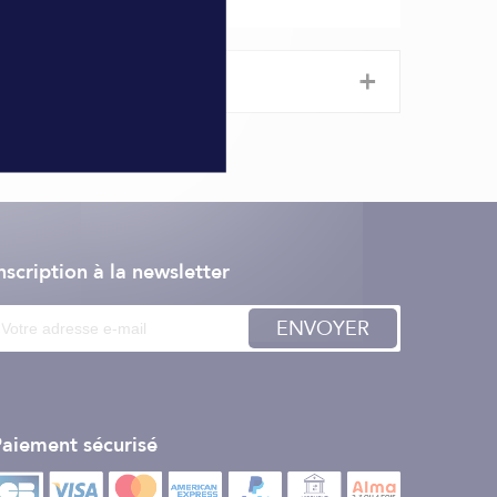
+
urité. Il permet de
marquez
votre bouée d'ancre
nscription à la newsletter
ENVOYER
aiement sécurisé