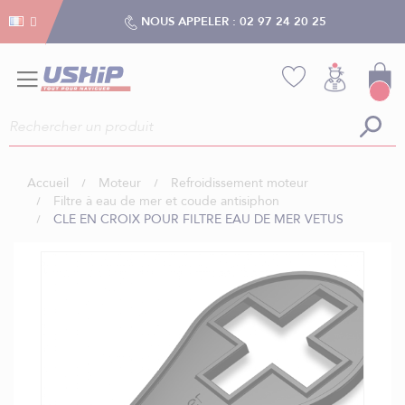
Gestion des cookies
Gestion des cookies
NOUS APPELER :
02 97 24 20 25
Accueil
Moteur
Refroidissement moteur
Filtre à eau de mer et coude antisiphon
CLE EN CROIX POUR FILTRE EAU DE MER VETUS
Skip
to
the
end
of
the
images
gallery