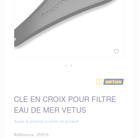
Skip
to
the
beginning
CLE EN CROIX POUR FILTRE
of
the
EAU DE MER VETUS
images
gallery
Soyez le premier à noter ce produit
Référence
25976