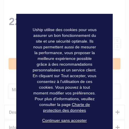
22,50 €
Uship utilise des cookies pour vous
assurer un bon fonctionnement du
site et une sécurité optimale. Ils
nous permettent aussi de mesurer
la performance, vous proposer la
meilleure expérience possible
Ajouter au panier
grâce à des recommandations
personnalisées et un service client.
En cliquant sur Tout accepter, vous
consentez à l'utilisation de ces
cookies. Vous pouvez à tout
Modes de livraison
moment modifier vos préférences.
Pour plus d'informations, veuillez
consulter la page
Charte de
+
protection des données
Description
Continuer sans accepter
+
Clé en croix pratique pour ouvrir facilement les filtres à eau
Informations techniques