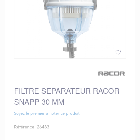
Skip
to
the
beginning
FILTRE SEPARATEUR RACOR
of
the
SNAPP 30 ΜM
images
gallery
Soyez le premier à noter ce produit
Référence
26483