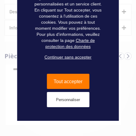
personnalisées et un service client.
+
En cliquant sur Tout accepter, vous
Description
consentez à l'utilisation de ces
cookies. Vous pouvez à tout
+
Qualité de filtration exceptionnelle, résistant aux chocs et à
Informations techniques
moment modifier vos préférences.
la corrosion. Simple à installer grâce à son support en inox et
Pour plus d'informations, veuillez
à ses raccords rapides, retrait pour changement du filtre par
consulter la page
Charte de
Caractéristiques
simple déclipsage. Dim. H. 198 x l. 97 x P. 104 mm.
protection des données
Filtre complet avec support, filtration 30 microns pour gasoil,
Pièces détachées
Informations
débit max. 100 l/h, puissance < 130 CV.
Continuer sans accepter
Marque
Racor
techniques
CARTOUCHE FILTRE RACOR
ESSENCE SNAPP 10
Tout accepter
MICRONS
89,00 €
Personnaliser
Ajouter au panier