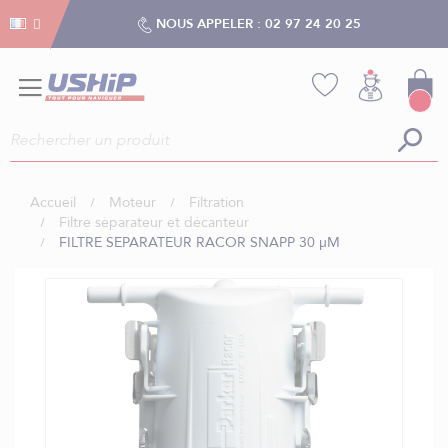
Gestion des cookies
Gestion des cookies
NOUS APPELER :
02 97 24 20 25
Accueil
Moteur
Filtration
Filtre séparateur et décanteur
FILTRE SEPARATEUR RACOR SNAPP 30 µM
Skip
to
the
end
of
the
images
gallery