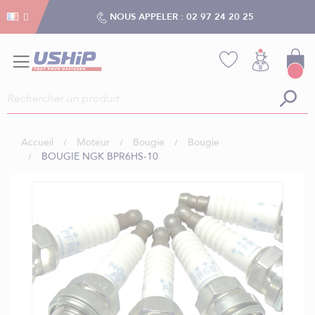
Gestion des cookies
Gestion des cookies
NOUS APPELER :
02 97 24 20 25
Accueil
Moteur
Bougie
Bougie
BOUGIE NGK BPR6HS-10
Skip
to
the
end
of
the
images
gallery