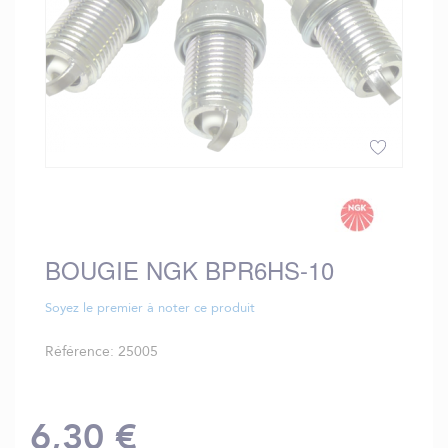
Skip
to
the
beginning
BOUGIE NGK BPR6HS-10
of
the
images
Soyez le premier à noter ce produit
gallery
Référence
25005
6,30 €