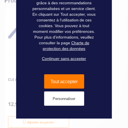
Produits complémentaires
Informations
Caractéristiques
grâce à des recommandations
Marque
Ngk
techniques
Clé de 20.8 mm.
personnalisées et un service client.
En cliquant sur Tout accepter, vous
consentez à l'utilisation de ces
cookies. Vous pouvez à tout
moment modifier vos préférences.
Pour plus d'informations, veuillez
consulter la page
Charte de
protection des données
Continuer sans accepter
CLE À BOUGIE 18 MM
Tout accepter
Personnaliser
12,90 €
Ajouter au panier