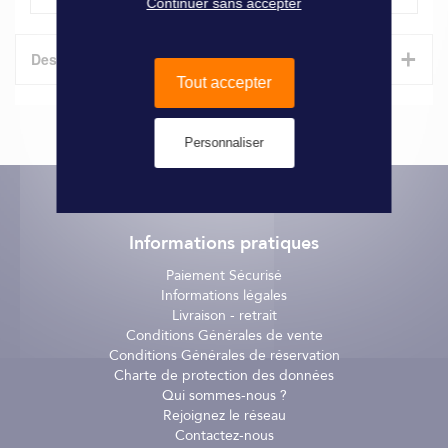
Continuer sans accepter
+
Description
Tout accepter
Queue de carpe Yamaha 40/70 CV ou Mercury 40/60 CV.
Personnaliser
Informations pratiques
Paiement Sécurisé
Informations légales
Livraison - retrait
Conditions Générales de vente
Conditions Générales de réservation
Charte de protection des données
Qui sommes-nous ?
Rejoignez le réseau
Contactez-nous