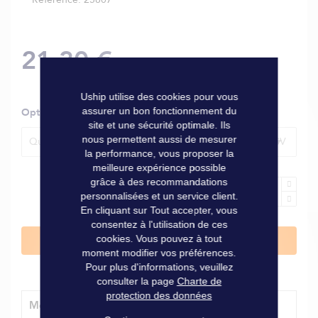
21,30 €
Uship utilise des cookies pour vous
assurer un bon fonctionnement du
Options
site et une sécurité optimale. Ils
nous permettent aussi de mesurer
Queue de carpe Yamaha 40/70 CV ou Mercury 40/60 CV
la performance, vous proposer la
meilleure expérience possible
grâce à des recommandations
personnalisées et un service client.
En cliquant sur Tout accepter, vous
consentez à l'utilisation de ces
cookies. Vous pouvez à tout
Ajouter au panier
moment modifier vos préférences.
Pour plus d'informations, veuillez
consulter la page
Charte de
protection des données
Modes de livraison