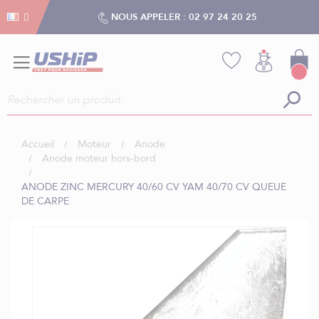
Gestion des cookies
Gestion des cookies
NOUS APPELER :
02 97 24 20 25
Accueil
Moteur
Anode
Anode moteur hors-bord
ANODE ZINC MERCURY 40/60 CV YAM 40/70 CV QUEUE
DE CARPE
Skip
to
the
end
of
the
images