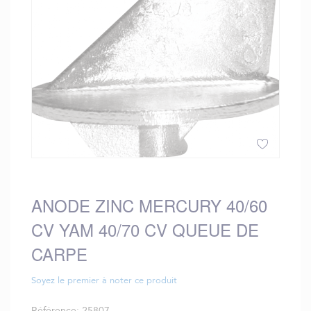
gallery
Skip
to
the
ANODE ZINC MERCURY 40/60
beginning
CV YAM 40/70 CV QUEUE DE
of
the
CARPE
images
gallery
Soyez le premier à noter ce produit
Référence
25807