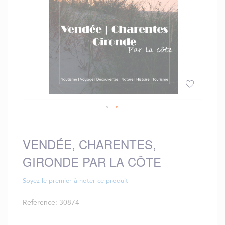
Skip
to
the
VENDÉE, CHARENTES,
beginning
GIRONDE PAR LA CÔTE
of
the
images
Soyez le premier à noter ce produit
gallery
Référence
30874