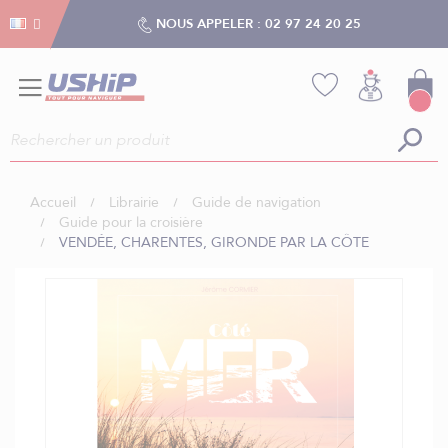
Gestion des cookies
Gestion des cookies
NOUS APPELER :
02 97 24 20 25
Accueil
Librairie
Guide de navigation
Guide pour la croisière
VENDÉE, CHARENTES, GIRONDE PAR LA CÔTE
Skip
to
the
end
of
the
images
gallery