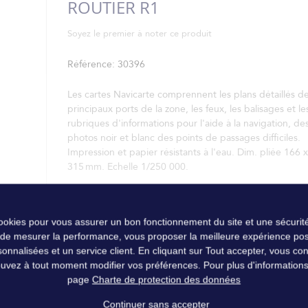
ROUTIER R1
Soyez le premier à noter ce produit
Référence
30396
Les cartes Navicarte comprennent les plans détaillés d
principaux ports de la zone, les feux, les balisages et le
rubriques d'informations pour l'aide à la navigation, de
photos noir et blanc des points de passages difficiles.
Impression et papier résistants à l'eau. Dim. pliée 166 x
315 mm. Echelle 1/250 000.
cookies pour vous assurer un bon fonctionnement du site et une sécurité
 de mesurer la performance, vous proposer la meilleure expérience pos
nalisées et un service client. En cliquant sur Tout accepter, vous conse
uvez à tout moment modifier vos préférences. Pour plus d'informations, 
page
Charte de protection des données
Continuer sans accepter