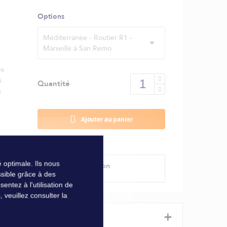
Options
Méditerranée - Routier R1 -
Marseille à San Remo
es
s
Quantité
s
Ajouter au panier
 optimale. Ils nous
Modes de livraison
sible grâce à des
ntez à l'utilisation de
veuillez consulter la
+