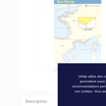
of
the
images
gallery
Skip
Uship utilise des 
to
permettent aussi
the
recommandations person
beginning
ces cookies. Vous po
of
Description
the