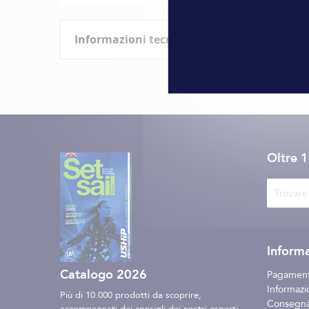
all'inizio
della
Informazioni tecniche
galleria
di
immagini
Caratteristiche
Informazioni
Marque
tecniche
Oltre 
Informa
Catalogo 2026
Pagament
Informazio
Più di 10.000 prodotti da scoprire,
Consegna 