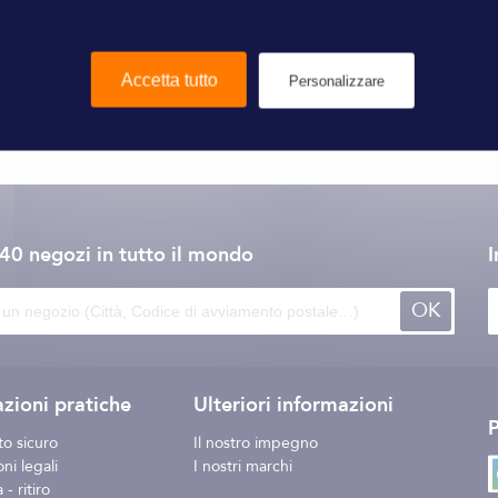
Accetta tutto
Personalizzare
Marine Business
140 negozi
in tutto il mondo
I
OK
zioni pratiche
Ulteriori informazioni
o sicuro
Il nostro impegno
ni legali
I nostri marchi
- ritiro