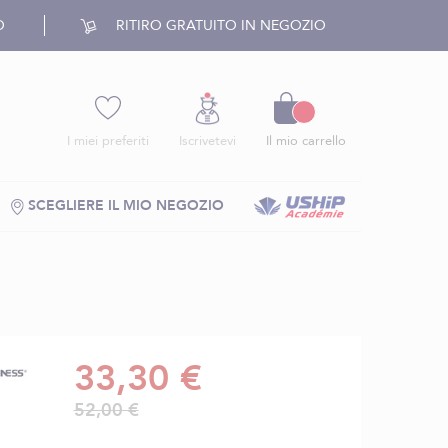
O
RITIRO GRATUITO IN NEGOZIO
Carrello
I miei preferiti
Iscrivetevi
Il mio carrello
SCEGLIERE IL MIO NEGOZIO
33,30 €
52,00 €