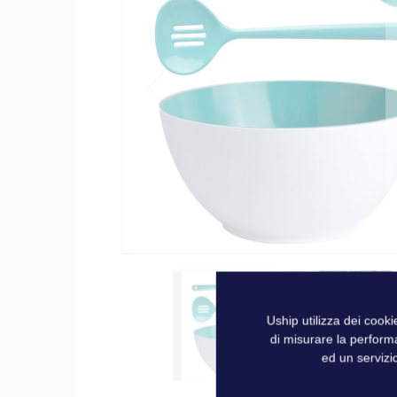
galleria
di
immagini
Uship utilizza dei cook
di misurare la perform
ed un servizio
Vai