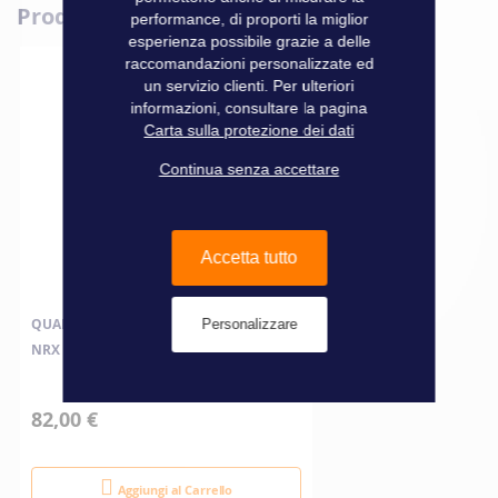
Produits complémentaires
Informazioni
performance, di proporti la miglior
Marque
Dometic
tecniche
esperienza possibile grazie a delle
raccomandazioni personalizzate ed
un servizio clienti. Per ulteriori
informazioni, consultare la pagina
Carta sulla protezione dei dati
Continua senza accettare
Accetta tutto
QUADRANTE FLUSH PER FRIGORIFERO
Personalizzare
NRX 35/50 ARGENT SCURO
82,00 €
Aggiungi al Carrello