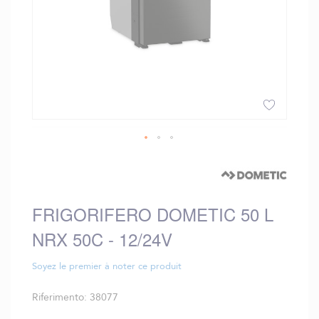
Vai
all'inizio
della
galleria
FRIGORIFERO DOMETIC 50 L
di
immagini
NRX 50C - 12/24V
Soyez le premier à noter ce produit
Riferimento
38077