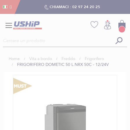
Gestion dei cookies
Gestion dei cookies
CHIAMACI :
02 97 24 20 25
Home
Vita a bordo
Freddo
Frigorifero
FRIGORIFERO DOMETIC 50 L NRX 50C - 12/24V
Vai
alla
fine
della
galleria
di
immagini