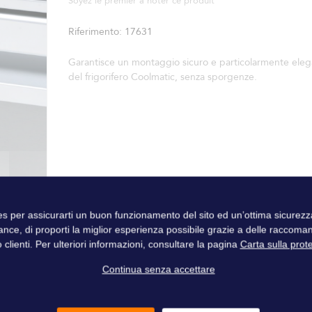
Soyez le premier à noter ce produit
Riferimento
17631
Garantisce un montaggio sicuro e particolarmente ele
del frigorifero Coolmatic, senza sporgenze.
ies per assicurarti un buon funzionamento del sito ed un’ottima sicure
ance, di proporti la miglior esperienza possibile grazie a delle raccoma
 clienti. Per ulteriori informazioni, consultare la pagina
Carta sulla prot
Continua senza accettare