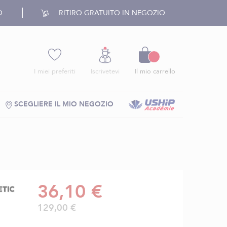
O
RITIRO GRATUITO IN NEGOZIO
Carrello
I miei preferiti
Iscrivetevi
Il mio carrello
SCEGLIERE IL MIO NEGOZIO
36,10 €
129,00 €