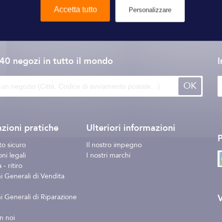
Accetta tutto
Personalizzare
Dometic
140 negozi
in tutto il mondo
I
OK
zioni pratiche
Ulteriori informazioni
o sicuro
Il nostro impegno
ni legali
I nostri marchi
- ritiro
i Generali di Vendita
V
i Generali di Riparazione
n noi