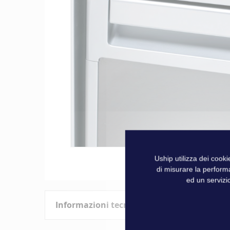
galleria
di
immagini
Vai
Uship utilizza dei cook
all'inizio
di misurare la perform
della
ed un servizio
galleria
di
Informazioni tecniche
immagini