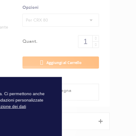
Opzioni
Per CRX 80
gante
Quant.
Aggiungi al Carrello
Modalità di consegna
zza. Ci permettono anche
ndazioni personalizzate
ezione dei dati
+