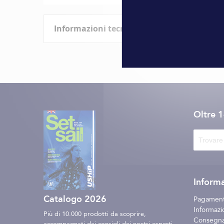
all'inizio
della
Informazioni tecniche
galleria
di
immagini
Caratteristiche
Informazioni
Marque
tecniche
Oltre 
Informa
Catalogo 2026
Pagament
Informazio
Più di 10.000 prodotti da scoprire,
Consegna 