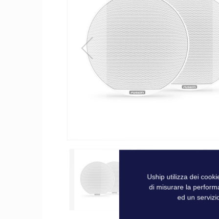
galleria
di
immagini
Uship utilizza dei cook
di misurare la perform
ed un servizio
Vai