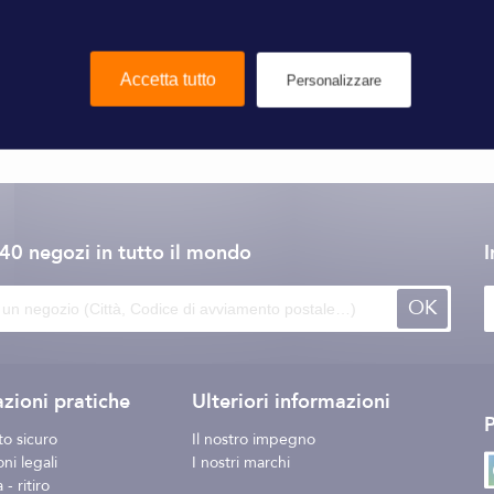
Accetta tutto
Personalizzare
Fusion
140 negozi
in tutto il mondo
I
OK
zioni pratiche
Ulteriori informazioni
o sicuro
Il nostro impegno
ni legali
I nostri marchi
- ritiro