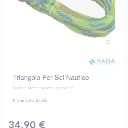
Vai
all'inizio
della
galleria
Triangolo Per Sci Nautico
di
immagini
Soyez le premier à noter ce produit
Riferimento
27506
34,90 €