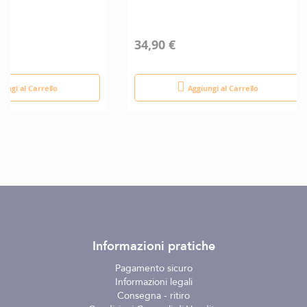
34,90 €
iungi al Carrello
Aggiungi al Carrello
Informazioni pratiche
Pagamento sicuro
Informazioni legali
Consegna - ritiro