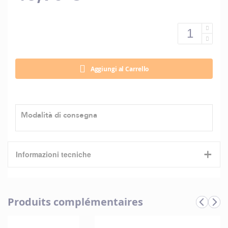
Aggiungi al Carrello
Modalità di consegna
+
Informazioni tecniche
Caratteristiche
Produits complémentaires
Informazioni
Marque
Tahe
tecniche