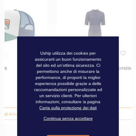
Uship utilizza dei cookies per
assicurarti un buon funzionamento
del sito ed un’ottima sicurezza. Ci
CKER
MUTA HANA SHORTY - UOMO NEOPRENE
permettono anche di misurare la
3-2MM - TAGLIA M
performance, di proporti la miglior
esperienza possibile grazie a delle
raccomandazioni personalizzate ed
81,00 €
un servizio clienti. Per ulteriori
informazioni, consultare la pagina
Carta sulla protezione dei dati
iungi al Carrello
Aggiungi al Carrello
Continua senza accettare