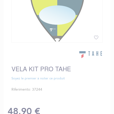
Vai
all'inizio
della
galleria
VELA KIT PRO TAHE
di
immagini
Soyez le premier à noter ce produit
Riferimento
37244
48,90 €