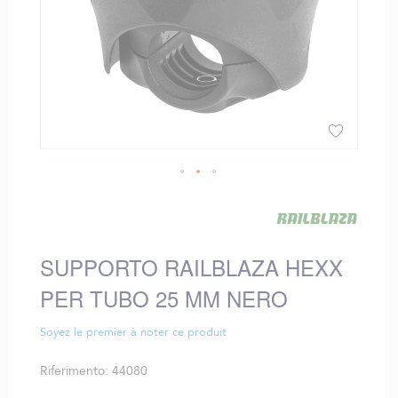
Vai
all'inizio
della
galleria
SUPPORTO RAILBLAZA HEXX
di
immagini
PER TUBO 25 MM NERO
Soyez le premier à noter ce produit
Riferimento
44080