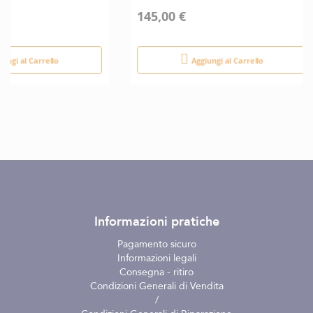
145,00 €
iungi al Carrello
Aggiungi al Carrello
Informazioni pratiche
Pagamento sicuro
Informazioni legali
Consegna - ritiro
Condizioni Generali di Vendita
/