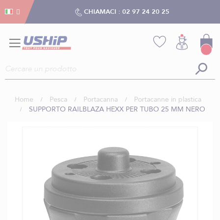
Gestion dei cookies
Gestion dei cookies
CHIAMACI :
02 97 24 20 25
Home
Pesca
Portacanna
Portacanne in plastica
SUPPORTO RAILBLAZA HEXX PER TUBO 25 MM NERO
Vai
alla
fine
della
galleria
di
immagini