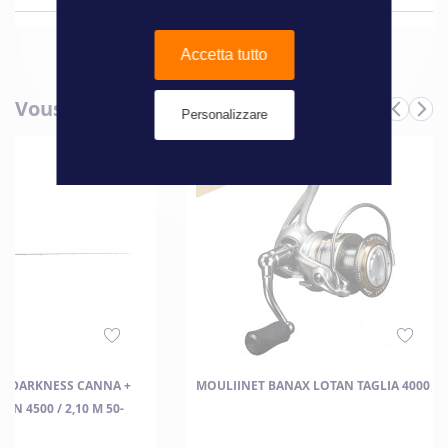
Accetta tutto
Vous aimerez aussi
Personalizzare
 E-DARKNESS CANNA +
MOULIINET BANAX LOTAN TAGLIA 4000
N 4500 / 2,10 M 50-