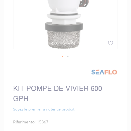
Vai
all'inizio
della
galleria
KIT POMPE DE VIVIER 600
di
immagini
GPH
Soyez le premier à noter ce produit
Riferimento
15367