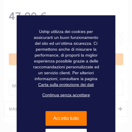
47,90 €
Uship utilizza dei cookies per
assicurarti un buon funzionamento
del sito ed un’ottima sicurezza. Ci
permettono anche di misurare la
performance, di proporti la miglior
Aggiungi al Carrello
esperienza possibile grazie a delle
raccomandazioni personalizzate ed
un servizio clienti. Per ulteriori
informazioni, consultare la pagina
Carta sulla protezione dei dati
Modalità di consegna
Continua senza accettare
+
Informazioni tecniche
Accetta tutto
Caratteristiche