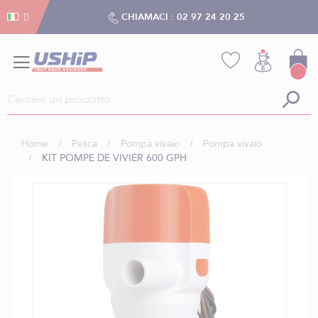
Gestion dei cookies
Gestion dei cookies
CHIAMACI :
02 97 24 20 25
Home
Pesca
Pompa vivaio
Pompa vivaio
KIT POMPE DE VIVIER 600 GPH
Vai
alla
fine
della
galleria
di
immagini