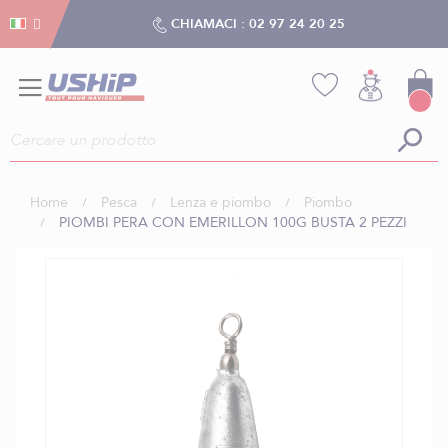
Gestion dei cookies
Gestion dei cookies
CHIAMACI :
02 97 24 20 25
Home
Pesca
Lenza e piombo
Piombo
PIOMBI PERA CON EMERILLON 100G BUSTA 2 PEZZI
Vai
alla
fine
della
galleria
di
immagini