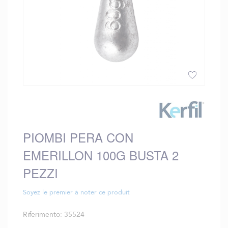
Vai
all'inizio
della
galleria
PIOMBI PERA CON
di
immagini
EMERILLON 100G BUSTA 2
PEZZI
Soyez le premier à noter ce produit
Riferimento
35524