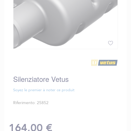
Vai
all'inizio
della
galleria
Silenziatore Vetus
di
immagini
Soyez le premier à noter ce produit
Riferimento
25852
164,00 €