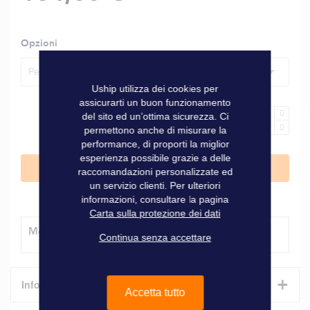
Opzioni
Per tubo Ø 45 mm
Uship utilizza dei cookies per
assicurarti un buon funzionamento
del sito ed un’ottima sicurezza. Ci
permettono anche di misurare la
performance, di proporti la miglior
esperienza possibile grazie a delle
Aggiungi al Carrello
raccomandazioni personalizzate ed
un servizio clienti. Per ulteriori
informazioni, consultare la pagina
Carta sulla protezione dei dati
Modalità di consegna
Continua senza accettare
+
Informazioni tecniche
Accetta tutto