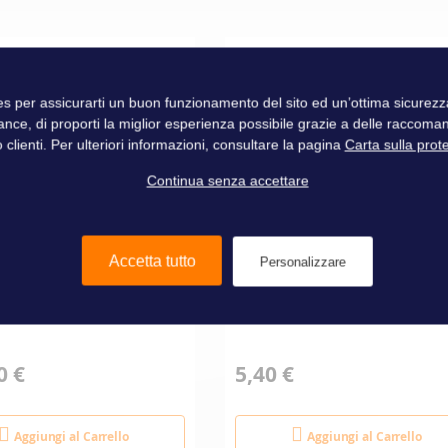
Yacco
ies per assicurarti un buon funzionamento del sito ed un’ottima sicure
ance, di proporti la miglior esperienza possibile grazie a delle raccoma
 clienti. Per ulteriori informazioni, consultare la pagina
Carta sulla prot
Continua senza accettare
Accetta tutto
Personalizzare
 DI TRAVASO
DOSATORE PER OLIO
GASOLIO MARCO
0 €
5,40 €
Aggiungi al Carrello
Aggiungi al Carrello