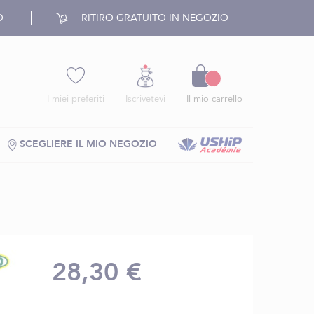
O
RITIRO GRATUITO IN NEGOZIO
Carrello
I miei preferiti
Iscrivetevi
Il mio carrello
SCEGLIERE IL MIO NEGOZIO
28,30 €