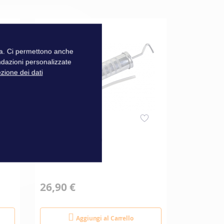
zza. Ci permettono anche
ndazioni personalizzate
ezione dei dati
SIRINGA A OLIO
POMPA P
OLIO MA
26,90 €
265,00 
Aggiungi al Carrello