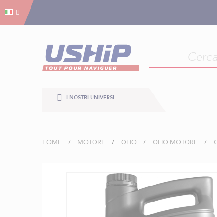
Gestion dei cookies
Gestion dei cookies
I NOSTRI UNIVERSI
HOME
MOTORE
OLIO
OLIO MOTORE
Vai
alla
fine
della