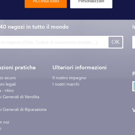
Accetta tutto
Personalizzare
Yacco
140 negozi
in tutto il mondo
I
OK
zioni pratiche
Ulteriori informazioni
o sicuro
Il nostro impegno
ni legali
I nostri marchi
- ritiro
i Generali di Vendita
V
i Generali di Riparazione
n noi
i