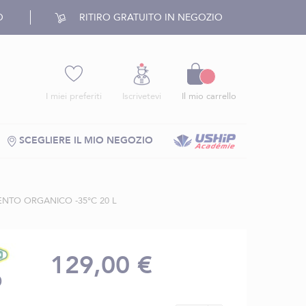
O
RITIRO GRATUITO IN NEGOZIO
Carrello
I miei preferiti
Iscrivetevi
Il mio carrello
SCEGLIERE IL MIO NEGOZIO
NTO ORGANICO -35°C 20 L
129,00 €
O