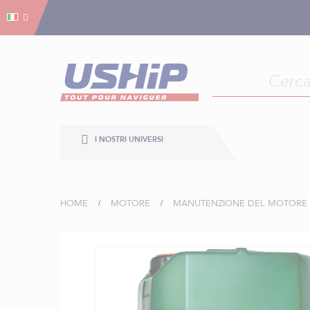
Gestion dei cookies
Gestion dei cookies
I NOSTRI UNIVERSI
HOME
MOTORE
MANUTENZIONE DEL MOTORE
Vai
alla
fine
della