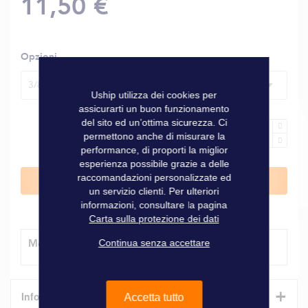
11,50 €
Opzioni
3/8'' conico per tubo Ø 8 mm
Uship utilizza dei cookies per
assicurarti un buon funzionamento
del sito ed un’ottima sicurezza. Ci
permettono anche di misurare la
performance, di proporti la miglior
esperienza possibile grazie a delle
raccomandazioni personalizzate ed
Aggiungi al Carrello
un servizio clienti. Per ulteriori
informazioni, consultare la pagina
Carta sulla protezione dei dati
Modalità di consegna
Continua senza accettare
+
Informazioni tecniche
Accetta tutto