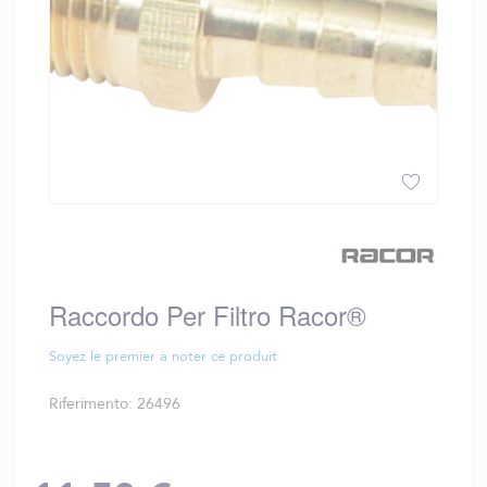
Vai
all'inizio
della
galleria
Raccordo Per Filtro Racor®
di
immagini
Soyez le premier à noter ce produit
Riferimento
26496