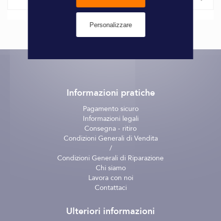
Caratteristiche
Personalizzare
Informazioni
Marque
Ultraflex
tecniche
Informazioni pratiche
Pagamento sicuro
Informazioni legali
Consegna - ritiro
Condizioni Generali di Vendita
/
Condizioni Generali di Riparazione
Chi siamo
Lavora con noi
Contattaci
Ulteriori informazioni