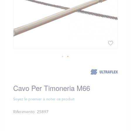
Vai
all'inizio
della
galleria
Cavo Per Timoneria M66
di
immagini
Soyez le premier à noter ce produit
Riferimento
25897