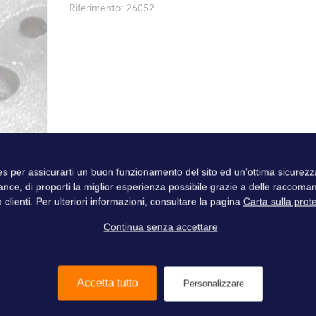
Riferimento
26052
ies per assicurarti un buon funzionamento del sito ed un’ottima sicure
ance, di proporti la miglior esperienza possibile grazie a delle raccoma
 clienti. Per ulteriori informazioni, consultare la pagina
Carta sulla prot
Continua senza accettare
Accetta tutto
Personalizzare
140 negozi
in tutto il mondo
I