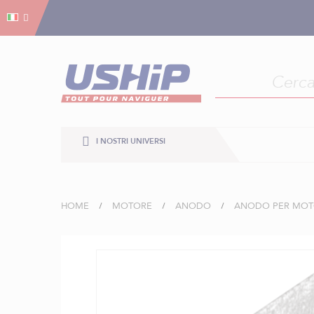
Gestion dei cookies
Gestion dei cookies
I NOSTRI UNIVERSI
HOME
MOTORE
ANODO
ANODO PER MOT
Vai
alla
fine
della