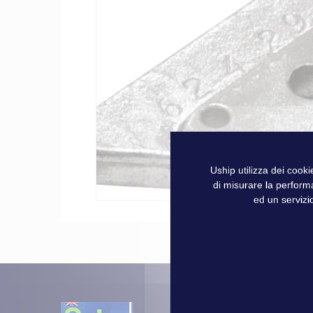
galleria
di
immagini
Uship utilizza dei cook
di misurare la perform
ed un servizio
Vai
all'inizio
della
galleria
di
immagini
Oltre 