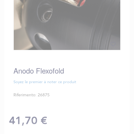
Vai
all'inizio
della
Anodo Flexofold
galleria
di
Soyez le premier à noter ce produit
immagini
Riferimento
26875
41,70 €