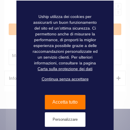
Uship utilizza dei cookies per
assicurarti un buon funzionamento
del sito ed un’ottima sicurezza. Ci
Aggiungi al Carrello
permettono anche di misurare la
performance, di proporti la miglior
esperienza possibile grazie a delle
raccomandazioni personalizzate ed
Modalità di consegna
un servizio clienti. Per ulteriori
informazioni, consultare la pagina
Carta sulla protezione dei dati
+
Informazioni tecniche
Continua senza accettare
Caratteristiche
Accetta tutto
Informazioni
Marque
Seaview
tecniche
Personalizzare