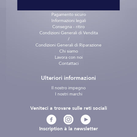
Informazioni pratiche
Pagamento sicuro
Informazioni legali
Consegna - ritiro
Condizioni Generali di Vendita
/
Condizioni Generali di Riparazione
Chi siamo
Lavora con noi
Contattaci
Ulteriori informazioni
Il nostro impegno
I nostri marchi
Veniteci a trovare sulle reti sociali
Inscription à la newsletter