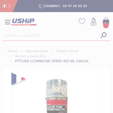
Gestion dei cookies
Gestion dei cookies
CHIAMACI :
02 97 24 20 25
Home
Manutenzione
Smalti e fondi
Vernice pneumatica
PITTURA GOMMONE SPRAY 400 ML GRIGIA
Vai
alla
fine
della
galleria
di
immagini