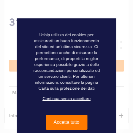
31,40 €
Uship utilizza dei cookies per
assicurarti un buon funzionamento
del sito ed un’ottima sicurezza. Ci
permettono anche di misurare la
performance, di proporti la miglior
esperienza possibile grazie a delle
Aggiungi al Carrello
raccomandazioni personalizzate ed
un servizio clienti. Per ulteriori
informazioni, consultare la pagina
Carta sulla protezione dei dati
Modalità di consegna
Continua senza accettare
+
Informazioni tecniche
Accetta tutto
Caratteristiche