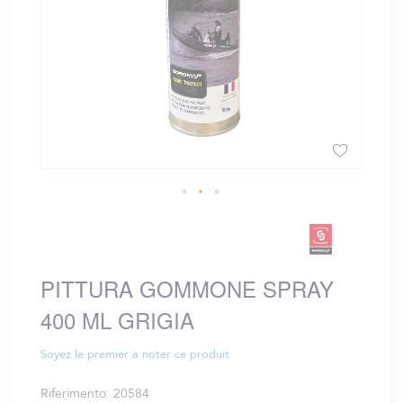
Vai
all'inizio
della
galleria
PITTURA GOMMONE SPRAY
di
immagini
400 ML GRIGIA
Soyez le premier à noter ce produit
Riferimento
20584