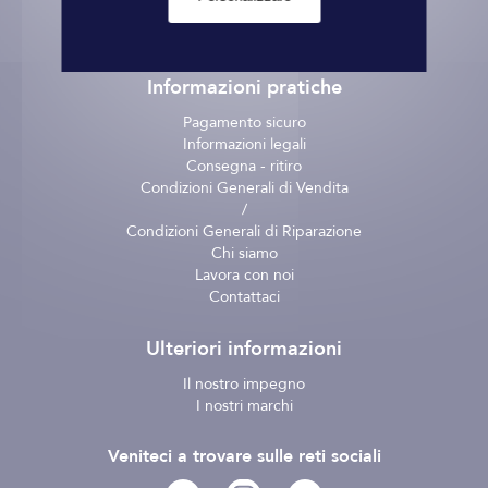
Informazioni pratiche
Pagamento sicuro
Informazioni legali
Consegna - ritiro
Condizioni Generali di Vendita
/
Condizioni Generali di Riparazione
Chi siamo
Lavora con noi
Contattaci
Ulteriori informazioni
Il nostro impegno
I nostri marchi
Veniteci a trovare sulle reti sociali