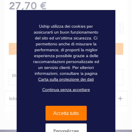
27,70 €
Uship utilizza dei cookies per
assicurarti un buon funzionamento
del sito ed un’ottima sicurezza. Ci
permettono anche di misurare la
Aggiungi al Carrello
performance, di proporti la miglior
esperienza possibile grazie a delle
raccomandazioni personalizzate ed
un servizio clienti. Per ulteriori
informazioni, consultare la pagina
Modalità di consegna
Carta sulla protezione dei dati
Continua senza accettare
+
Informazioni tecniche
Caratteristiche
Accetta tutto
Informazioni
Marque
Shurhold
Personalizzare
tecniche