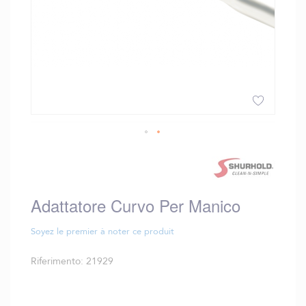
Vai
all'inizio
della
galleria
Adattatore Curvo Per Manico
di
immagini
Soyez le premier à noter ce produit
Riferimento
21929