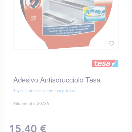
Vai
all'inizio
della
galleria
Adesivo Antisdrucciolo Tesa
di
immagini
Soyez le premier à noter ce produit
Riferimento
20726
15,40 €