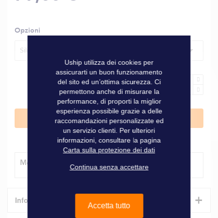
Opzioni
Silic One, 750 ml, colore rosso
Uship utilizza dei cookies per
assicurarti un buon funzionamento
del sito ed un’ottima sicurezza. Ci
permettono anche di misurare la
performance, di proporti la miglior
esperienza possibile grazie a delle
Aggiungi al Carrello
raccomandazioni personalizzate ed
un servizio clienti. Per ulteriori
informazioni, consultare la pagina
Carta sulla protezione dei dati
Modalità di consegna
Continua senza accettare
+
Informazioni tecniche
Accetta tutto