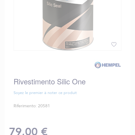
Vai
all'inizio
della
galleria
Rivestimento Silic One
di
immagini
Soyez le premier à noter ce produit
Riferimento
20581
79,00 €