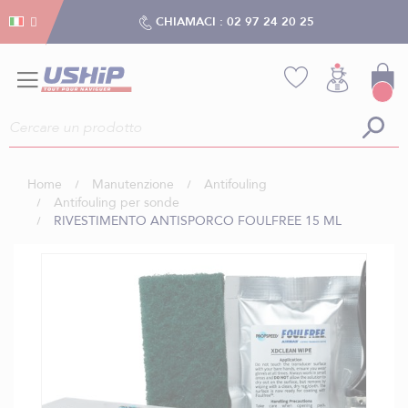
Gestion dei cookies
Gestion dei cookies
CHIAMACI :
02 97 24 20 25
Home
Manutenzione
Antifouling
Antifouling per sonde
RIVESTIMENTO ANTISPORCO FOULFREE 15 ML
Vai
alla
fine
della
galleria
di
immagini