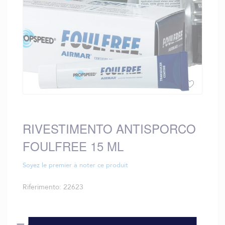
Vai
all'inizio
della
RIVESTIMENTO ANTISPORCO
galleria
FOULFREE 15 ML
di
immagini
Soyez le premier à noter ce produit
Riferimento
22623