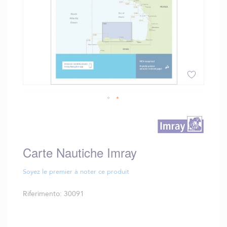
Vai
all'inizio
della
galleria
Carte Nautiche Imray
di
immagini
Soyez le premier à noter ce produit
Riferimento
30091