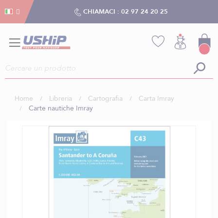
Gestion dei cookies
Gestion dei cookies
CHIAMACI :
02 97 24 20 25
Home
Libreria
Cartografia
Carta Imray
Carte nautiche Imray
Vai
alla
fine
della
galleria
di
immagini