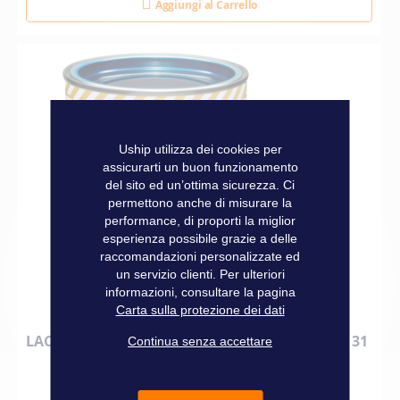
Aggiungi al Carrello
Uship utilizza dei cookies per
assicurarti un buon funzionamento
del sito ed un’ottima sicurezza. Ci
permettono anche di misurare la
performance, di proporti la miglior
esperienza possibile grazie a delle
raccomandazioni personalizzate ed
un servizio clienti. Per ulteriori
informazioni, consultare la pagina
Carta sulla protezione dei dati
LACCA EPIFANES BOOTLAK 750 ML BLU VERDE 31
Continua senza accettare