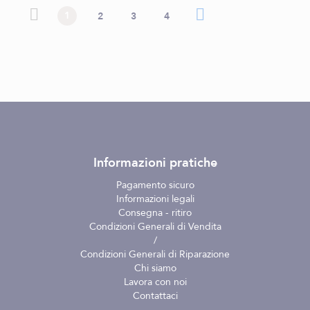
Pagina
Pagina
Pagina precedente
Attualmente stai leggendo la pagina
Pagina
Pagina
Pagina
Pagina successiva
Pagina
1
2
3
4
precedente
successiva
Informazioni pratiche
Pagamento sicuro
Informazioni legali
Consegna - ritiro
Condizioni Generali di Vendita
/
Condizioni Generali di Riparazione
Chi siamo
Lavora con noi
Contattaci