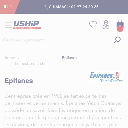
Gestion dei cookies
Gestion dei cookies
CHIAMACI :
02 97 24 20 25
Home
Epifanes
Le nostre marche
Epifanes
L’entreprise crée en 1902 se fait experte des
peintures et vernis marins. Epifanes Yatch Coatings
possède un savoir-faire historique en matière de
peinture. Leur large gamme permet d’équiper tous
les navires, de la petite barque aux yachts les plus