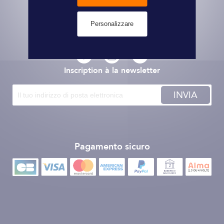
Il nostro impegno
I nostri marchi
Personalizzare
Veniteci a trovare sulle reti sociali
Inscription à la newsletter
INVIA
Pagamento sicuro