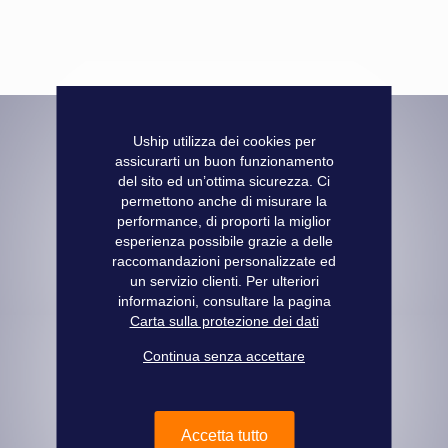
Uship utilizza dei cookies per
assicurarti un buon funzionamento
Informazioni pratiche
del sito ed un’ottima sicurezza. Ci
permettono anche di misurare la
Pagamento sicuro
performance, di proporti la miglior
Informazioni legali
esperienza possibile grazie a delle
Consegna - ritiro
raccomandazioni personalizzate ed
Condizioni Generali di Vendita
un servizio clienti. Per ulteriori
/
informazioni, consultare la pagina
Condizioni Generali di Riparazione
Carta sulla protezione dei dati
Chi siamo
Lavora con noi
Continua senza accettare
Contattaci
Ulteriori informazioni
Accetta tutto