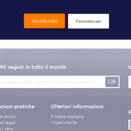
Accetta tutto
Personalizzare
Wichard
140 negozi
in tutto il mondo
I
OK
zioni pratiche
Ulteriori informazioni
o sicuro
Il nostro impegno
ni legali
I nostri marchi
- ritiro