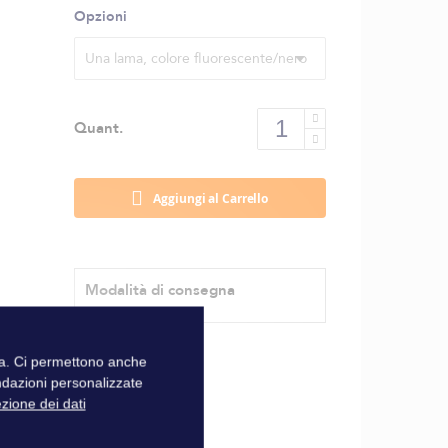
Opzioni
Una lama, colore fluorescente/nero
Quant.
Aggiungi al Carrello
Modalità di consegna
zza. Ci permettono anche
ndazioni personalizzate
ezione dei dati