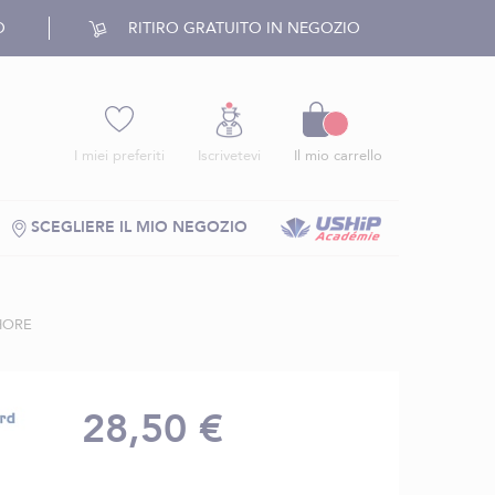
O
RITIRO GRATUITO IN NEGOZIO
Carrello
I miei preferiti
Iscrivetevi
Il mio carrello
SCEGLIERE IL MIO NEGOZIO
HORE
28,50 €