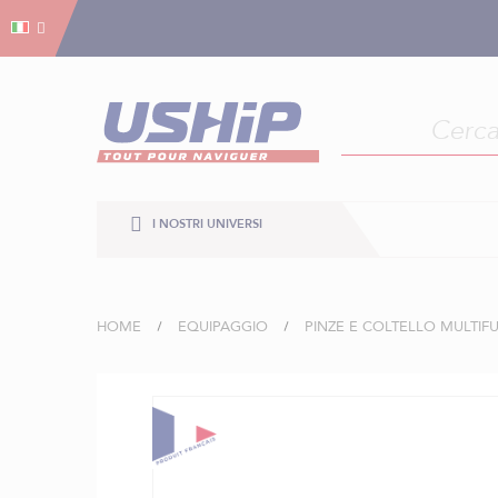
Gestion dei cookies
Gestion dei cookies
I NOSTRI UNIVERSI
HOME
EQUIPAGGIO
PINZE E COLTELLO MULTIF
Vai
alla
fine
della