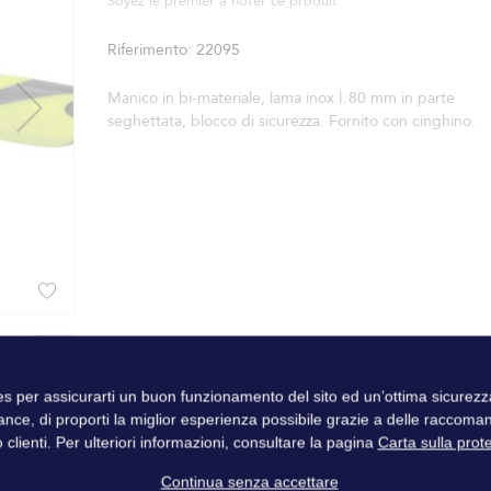
Soyez le premier à noter ce produit
Riferimento
22095
Manico in bi-materiale, lama inox l. 80 mm in parte
seghettata, blocco di sicurezza. Fornito con cinghino.
ies per assicurarti un buon funzionamento del sito ed un’ottima sicure
ance, di proporti la miglior esperienza possibile grazie a delle raccoma
 clienti. Per ulteriori informazioni, consultare la pagina
Carta sulla prot
Continua senza accettare