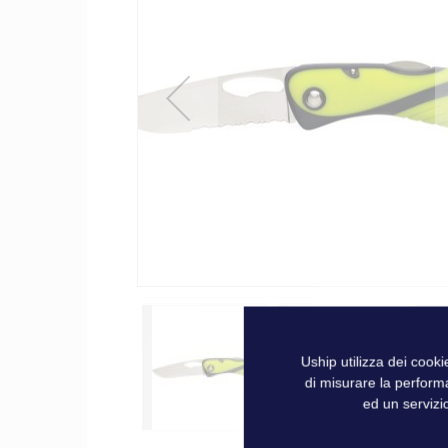
galleria
di
immagini
Uship utilizza dei cook
di misurare la perform
ed un servizio
Vai