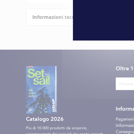
all'inizio
della
Informazioni tecniche
galleria
di
immagini
Caratteristiche
Informazioni
Marque
tecniche
Oltre 
Informa
Catalogo 2026
Pagament
Informazio
Più di 10.000 prodotti da scoprire,
Consegna 