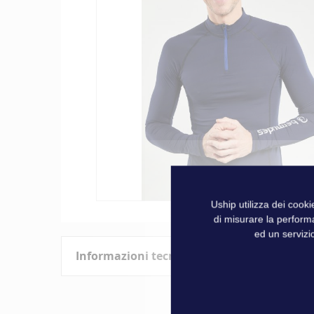
galleria
di
immagini
Uship utilizza dei cook
Vai
di misurare la perform
all'inizio
ed un servizio
della
Informazioni tecniche
galleria
di
immagini
Caratteristiche