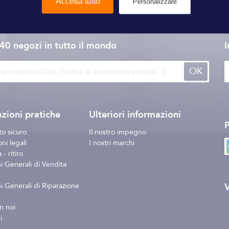
Accetta tutto
Personalizzare
Bermudes
140 negozi
in tutto il mondo
I
OK
zioni pratiche
Ulteriori informazioni
o sicuro
Il nostro impegno
ni legali
I nostri marchi
- ritiro
i Generali di Vendita
V
i Generali di Riparazione
n noi
i