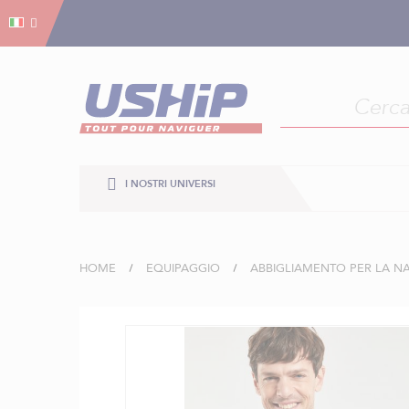
Gestion dei cookies
Gestion dei cookies
I NOSTRI UNIVERSI
HOME
EQUIPAGGIO
ABBIGLIAMENTO PER LA N
Vai
alla
fine
della